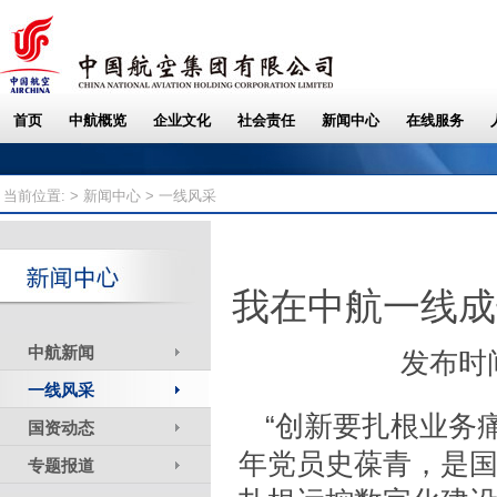
当前位置: >
新闻中心
> 一线风采
我在中航一线成
中航新闻
发布时间
一线风采
“创新要扎根业务
国资动态
年党员史葆青，是
专题报道