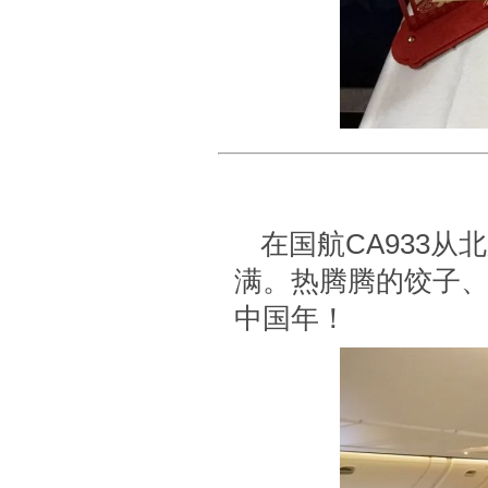
在国航CA933
满。热腾腾的饺子
中国年！