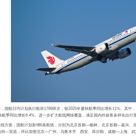
，国航日均计划执行航班1789班次，较2025年夏秋航季同比增长11%。其中
夏秋航季同比增长8.4%。进一步扩大航线网络覆盖，满足国内外旅客多样化出行
航线方面，国航计划新增6条航线，分别为北京首都—榆林、北京首都—嘉兴、
浩特—宜昌；环比加密北京—广州、乌鲁木齐、西安、库尔勒，成都—上海、武