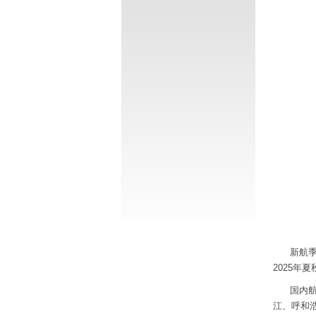
新航季
2025年
国内
江、呼和