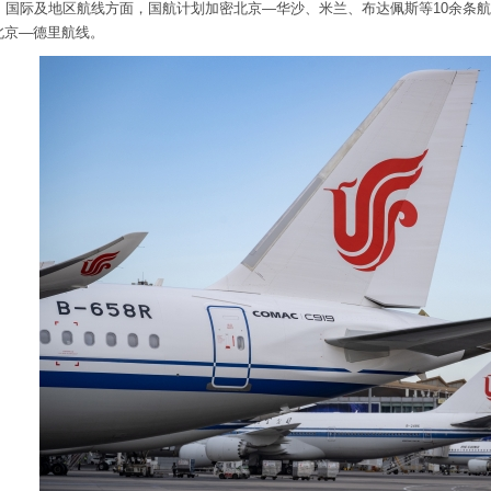
条。国际及地区航线方面，国航计划加密北京—华沙、米兰、布达佩斯等10余条
北京—德里航线。