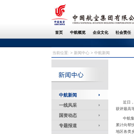
当前位置: >
新闻中心
> 中航新闻
中航新闻
近日，
一线风采
获评最高等
国资动态
中航集
累计向帮扶
专题报道
地区各类乡