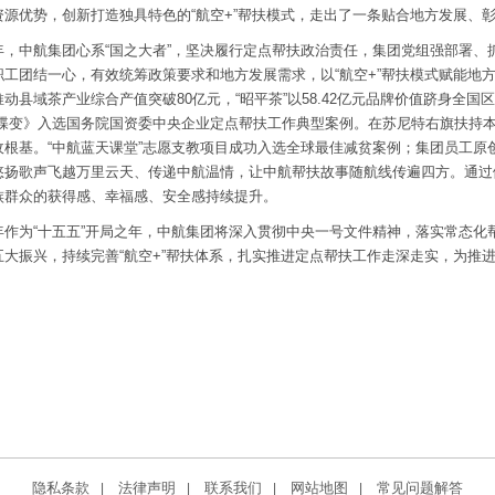
资源优势，创新打造独具特色的“航空+”帮扶模式，走出了一条贴合地方发展、
5年，中航集团心系“国之大者”，坚决履行定点帮扶政治责任，集团党组强部署
职工团结一心，有效统筹政策要求和地方发展需求，以“航空+”帮扶模式赋能地
动县域茶产业综合产值突破80亿元，“昭平茶”以58.42亿元品牌价值跻身全国区
兴蝶变》入选国务院国资委中央企业定点帮扶工作典型案例。在苏尼特右旗扶持
收根基。“中航蓝天课堂”志愿支教项目成功入选全球最佳减贫案例；集团员工原
悠扬歌声飞越万里云天、传递中航温情，让中航帮扶故事随航线传遍四方。通过
族群众的获得感、幸福感、安全感持续提升。
6年作为“十五五”开局之年，中航集团将深入贯彻中央一号文件精神，落实常态
五大振兴，持续完善“航空+”帮扶体系，扎实推进定点帮扶工作走深走实，为推