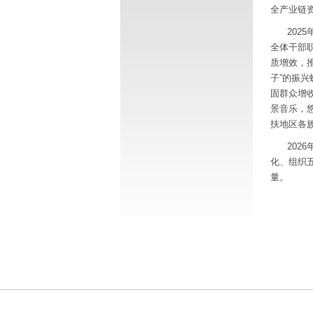
全产业链
202
全体干部
质增效，推
子”的振
固群众增
景音乐，
扶地区各
202
化、组织
量。