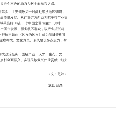
彰显央企本色的助力乡村全面振兴之路。
、抓落实，主要领导第一时间赴帮扶地区调研，
方高质量发展。从产业链方向助力昭平茶产业提
域茶品牌50强，《“中国之翼”赋能“一片叶
本土国企发展、服务牧区群众，以产业振兴稳
创帮扶主题曲《远方的远方》成为航班登机背
健康帮扶、文化惠民、乡风建设多点发力，帮
化帮扶政治任务，围绕产业、人才、生态、文
进乡村全面振兴、实现民族复兴伟业贡献中航力
（文：范沛）
返回目录